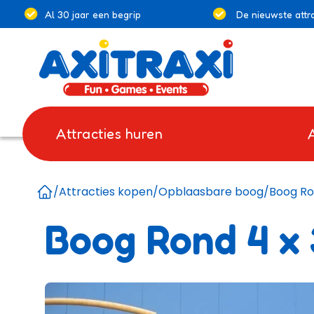
Al 30 jaar een begrip
De nieuwste attra
Attracties huren
/
Attracties kopen
/
Opblaasbare boog
/
Boog Ro
Home
Boog Rond 4 x 