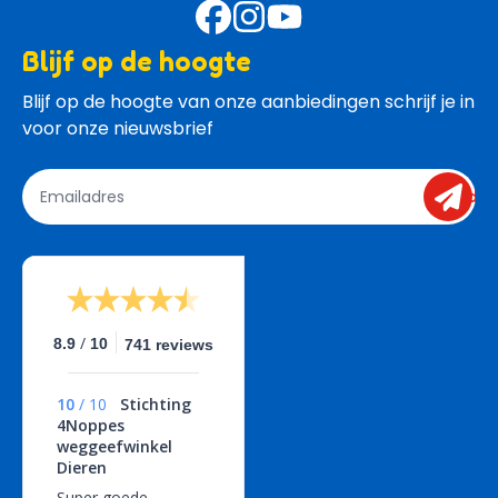
Blijf op de hoogte
Blijf op de hoogte van onze aanbiedingen schrijf je in 
voor onze nieuwsbrief
send
/
8.9
10
741 reviews
10
/
10
Stichting
4Noppes
weggeefwinkel
Dieren
Super goede