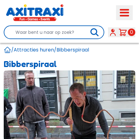
Search
0
/
Attracties huren
/
Bibberspiraal
Home
Bibberspiraal