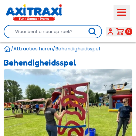
Search
0
/
Attracties huren
/
Behendigheidsspel
Home
Behendigheidsspel