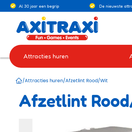
Al 30 jaar een begrip
De nieuwste attra
Attracties huren
/
Attracties huren
/
Afzetlint Rood/Wit
Home
Afzetlint Rood