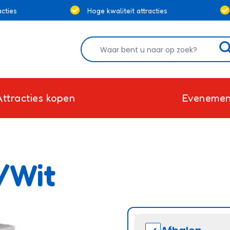
cties
Hoge kwaliteit attracties
Attracties kopen
Evenemen
/Wit