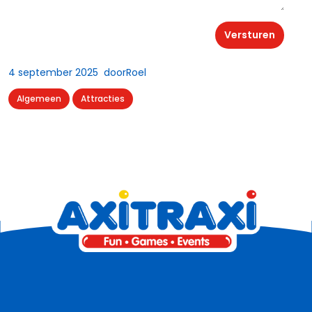
Versturen
4 september 2025
door
Roel
Algemeen
Attracties