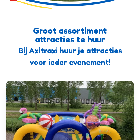
Groot assortiment
attracties te huur
Bij Axitraxi huur je attracties
voor ieder evenement!