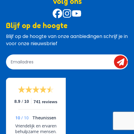
Volg ons
Blijf op de hoogte
Blijf op de hoogte van onze aanbiedingen schrijf je in 
voor onze nieuwsbrief
send
/
8.9
10
741 reviews
10
/
10
Theunissen
Vriendelijk en ervaren
behulpzame mensen.