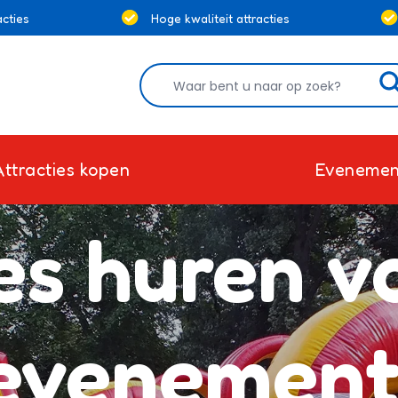
cties
Hoge kwaliteit attracties
Attracties kopen
Evenemen
es huren v
evenement