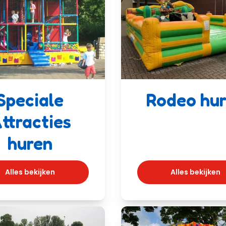
Speciale
Rodeo hu
ttracties
huren
Alles bekijken
Alles bekijken