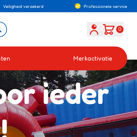
Veiligheid verzekerd
Professionele service
Search
0
ten
Merkactivatie
oor ieder
!