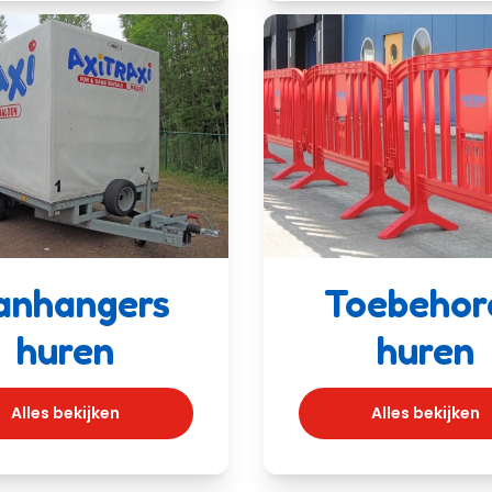
anhangers
Toebehor
huren
huren
Alles bekijken
Alles bekijken