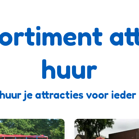
ortiment att
huur
i huur je attracties voor iede