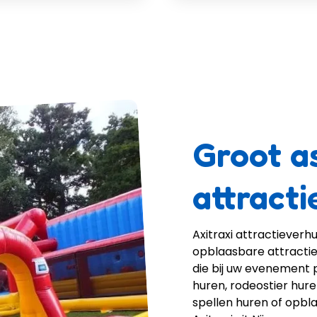
Groot a
attracti
Axitraxi attractieverh
opblaasbare attracties.
die bij uw evenement p
huren, rodeostier hur
spellen huren of opblaa