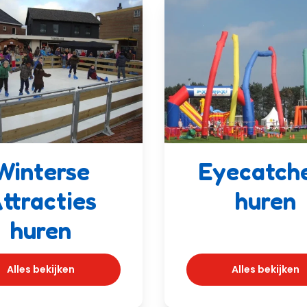
Winterse
Eyecatch
ttracties
huren
huren
Alles bekijken
Alles bekijken