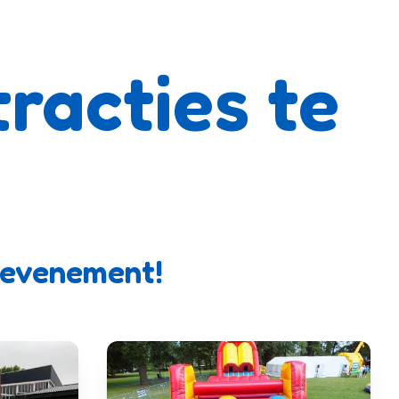
racties te
r evenement!