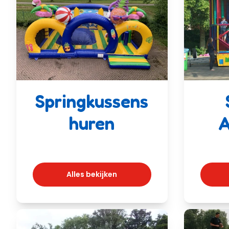
Springkussens
huren
A
Alles bekijken