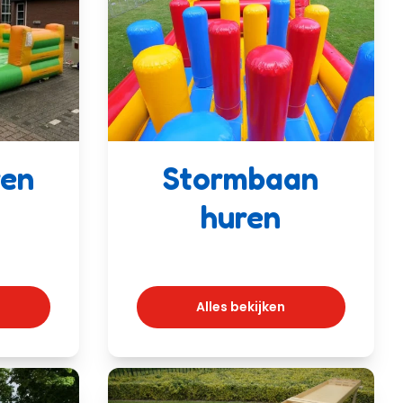
ren
Stormbaan
huren
Alles bekijken