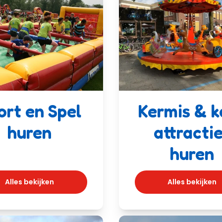
ort en Spel
Kermis & k
huren
attracti
huren
Alles bekijken
Alles bekijken